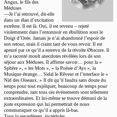
Angus, le fils des
Méduses
—Je l’ai retrouvé, dit-elle
dans un élan d’excitation
extrême. Il est là. Oui, il est revenu – rejeté
violemment dans l’entonnoir en ébullition sous le
Doigt d’Orée. Jamais je n’ai abandonné l’espoir de
son retour, mais il craint tant de vous revoir. Il est
apeuré par ce qu’il a entrevu de la révolte Øbscure. Il
m’a raconté moult anecdotes révélées lors de son
séjour aux Méduses. Il affirme savoir… pour la «
Sphère », « les Mots », « la Poésie d’Ays », la
Musique étrange… Sidal le Rêveur et l’interface le «
Nid des Oiseaux. » Il dit qu’il faudra sans doute du
temps pour tout expliquer, beaucoup de temps pour
comprendre, tant tous ces événements sont tellement
extraordinaires. Et lui-même se trouve démuni de la
juste expression qui lui permettrait de nous
communiquer ce qu’il a appris là-bas.
Tous la regardèrent, incrédules.