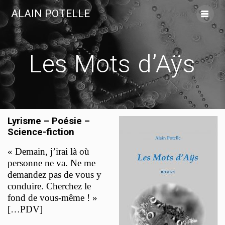
Skip
ALAIN POTELLE
to
content
Les Mots d’Aÿs
Lyrisme – Poésie –
Science-fiction
« Demain, j’irai là où
personne ne va. Ne me
demandez pas de vous y
conduire. Cherchez le
fond de vous-même ! »
[…PDV]