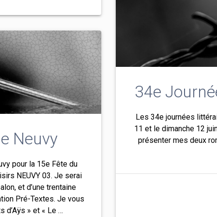
34e Journée
Les 34e journées littéra
11 et le dimanche 12 jui
de Neuvy
présenter mes deux ro
vy pour la 15e Fête du
oisirs NEUVY 03. Je serai
alon, et d’une trentaine
iation Pré-Textes. Je vous
 d’Aÿs » et « Le …