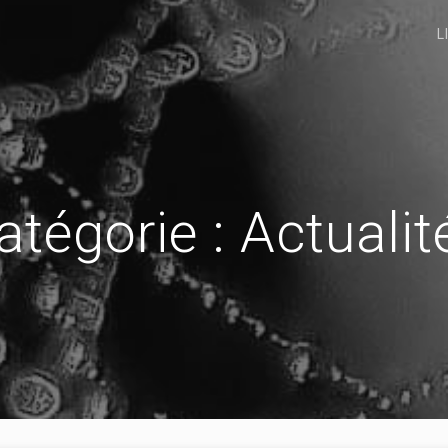
L
atégorie :
Actualit