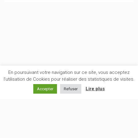
En poursuivant votre navigation sur ce site, vous acceptez
l’utilisation de Cookies pour réaliser des statistiques de visites.
Lire plus
Accepter
Refuser
ACCUEIL
ARTICLES
LES MOTS D’AŸS
LE DEUXIÈME JOUR
MENTIONS LÉGALES