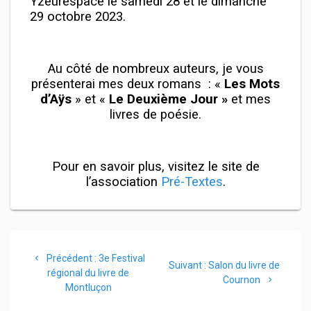
Yzeurespace le samedi 28 et le dimanche
29 octobre 2023.
Au côté de nombreux auteurs, je vous
présenterai mes deux romans : «
Les Mots
d’Aÿs
» et «
Le Deuxième Jour »
et mes
livres de poésie.
Pour en savoir plus, visitez le site de
l’association
Pré-Textes
.
Navigation
Article
Précédent :
3e Festival
Article
de
Suivant :
Salon du livre de
précédent
régional du livre de
suivant
Cournon
:
Montluçon
:
l’article