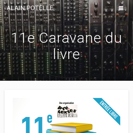
Skip
ALAIN POTELLE
to
content
11e Caravane du
livre