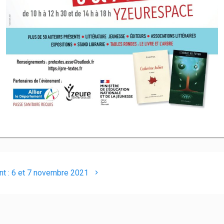
Article
t :
6 et 7 novembre 2021
suivant
: